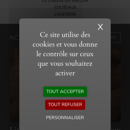
LE LIADOU DU VALLON
COUTEAUX
L’AVEYRON
X
Masque
Ce site utilise des
ACTUALITÉS
TOUT LIRE
cookies et vous donne
le contrôle sur ceux
que vous souhaitez
activer
TOUT ACCEPTER
TOUT REFUSER
PERSONNALISER
Liadou Exception : des couteaux