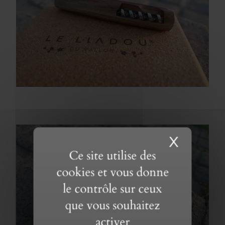
X
Masque
Ce site utilise des
cookies et vous donne
le contrôle sur ceux
que vous souhaitez
activer